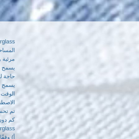
مرئية و
حاجة لل
الاصطدا
كم دون
-Carglass