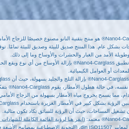
Nano4-Carglass® هو منتج بتقنية النانو مصنوع خصيصًا للز
طويلة الأمد من الغبار والحشرات والأوساخ وما إلى ذلك.
يسمح تطبيق Nano4-Carglass® بإزالة الأوساخ من
معدات أو العوامل الكيميائية.
الوقت نفسه،
م، مما يسمح بخروج مياه الأمطار بسهولة من الزجاج الأمامي أث
 تشغيل المساحات، حيث أن الرؤية للسائق تكاد تكون مثالية.
Nano4® معتمد:
(انقر هنا لرؤية القائمة الكاملة للشهادات لد
أ) وفقًا لمعايير din ISO11507، (التجوية الاصطناع