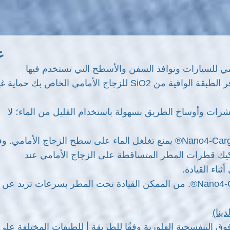
ع
جاج الأمامي للسيارات ونوافذ السفن والأسطح التي تستخدم فيها
المساحات بشكل عام. هذا المنتج صديق للبيئة وصديق للبيئة تمامًا. توفر الطبقة الواقية من SiO2 للزجاج الأمامي الخاص بك حما
 أي نوع وبقع الحشرات وأوساخ الطريق بسهولة باستخدام القليل من الماء؛ لا
يسمح Nano4-Carglass® بإزالة الثلج والجليد بسهولة، حيث أن Nano4-Carglass® يمنع تغلغل الماء على سطح الزجاج الأمام
 في حالة هطول الأمطار، يقوم Nano4-Carglass® بتفكيك قطرات المطر المتساقطة على الزجاج الأمامي عند
ناء القيادة.
ينا)
ية بمصابيح الأشعة فوق البنفسجية الفلورية وفقًا للطريقة أ للطبقات المختلفة على