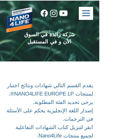
شركة رائدة في السوق
الأن و في المستقبل
يقدم القسم التالي شهادات ونتائج اختبار
لمنتجات NANO4LIFE EUROPE LP®.
يرجى تحديد الفئة المطلوبة.
إصدار اللغة الإنجليزية يحكم على الأسئلة
في الترجمات.
انقر لتنزيل كتاب الشهادات التفاعلية
لجميع منتجات Nano4Life.