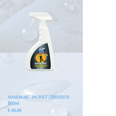
725050070 NANO4-MC JACKET
500ml
السعر