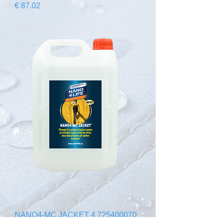
السعر
725400070 NANO4-MC JACKET 4