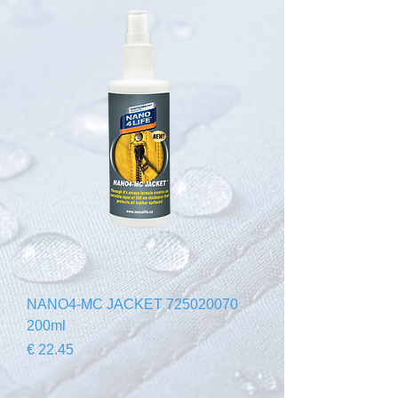
725020070 NANO4-MC JACKET
200ml
السعر