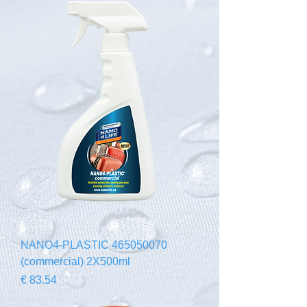
465050070 NANO4-PLASTIC
(commercial) 2X500ml
السعر