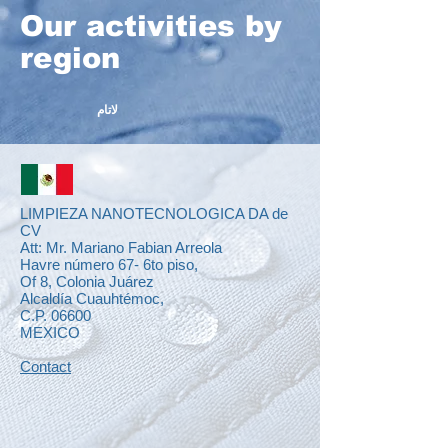
Our activities by
region
لاتام
LIMPIEZA NANOTECNOLOGICA DA de
CV
Att: Mr. Mariano Fabian Arreola
Havre número 67- 6to piso,
Of 8, Colonia Juárez
Alcaldía Cuauhtémoc,
C.P. 06600
MEXICO
Contact