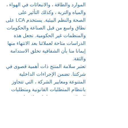
الموارد والطاقة ، والانبعاثات في الهواء ،
والمياه والتربة ، وكذلك التأثير على
الصحة والنظم البيئية. يستخدم LCA على
نطاق واسع من قبل الصناعة والحكومات
والمنظمات غير الحكومية. نجعل هذه
الدراسات متاحة لعملائنا بعد الانتهاء منها
إيمانا منا بأن الشفافية تخلق الاستدامة
والثقة.
تعتبر سلامة المنتج ذات أهمية قصوى في
شركتنا. تضمن الإجراءات الداخلية
المتنوعة ومعايير الشركة ، التي تتجاوز
بانتظام المتطلبات القانونية ومتطلبات
العملاء ، جودة منتجاتنا وسلامتها.
كما نعمل بشكل وثيق مع هيئات التفتيش
والمعاهد والمختبرات المستقلة الشهيرة
لضمان أقصى قدر من سلامة المنتج.