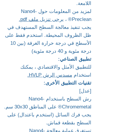
اللامعة.
لمزيد من المعلومات حول Nano4-
Preclean® ،
يرجى تنزيل ملف pdf.
يجب تنفيذ معالجة السطح المستهدف في
ظل الظروف المحيطة. استخدم فقط على
الأسطح في درجة حرارة الغرفة (بين 10
درجة مئوية و 40 درجة مئوية)
تطبيق الصناعي:
للتطبيق الأمثل والاقتصادي ، يمكنك
استخدام
مسدس الرش HVLP.
تقنيات التطبيق الأخرى:
[عدل]
رش السطح باستخدام Nano4-
Chromemetal® على المناطق 30x30 سم.
يجب فرك السائل (استخدم باعتدال) على
السطح بقطعة قماش.
تستغرق عملية معالجة Nano4-