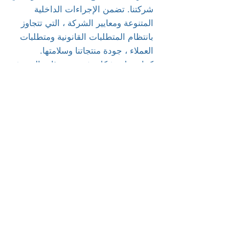
شركتنا. تضمن الإجراءات الداخلية
المتنوعة ومعايير الشركة ، التي تتجاوز
بانتظام المتطلبات القانونية ومتطلبات
العملاء ، جودة منتجاتنا وسلامتها.
كما نعمل بشكل وثيق مع هيئات التفتيش
والمعاهد والمختبرات المستقلة الشهيرة
لضمان أقصى قدر من سلامة المنتج.
تحذير!!!
نريد أن نتأكد من أن العميل سيشتري منتجًا
حقيقيًا وعمليًا.
هذا هو السبب في أن جميع منتجاتنا مختومة
بحماية من البلاستيك الحراري.
لا تشتري منتجًا إذا:
(أ) غير مختومة مع حماية من البلاستيك