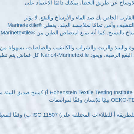
اخ عن طريق الخطأ، يمكنك دائمًا الاعتماد على Nano4-
ارب الخاص بك ضد الماء والأوساخ والبقع. لا يؤثر Nano4-
Marinetextile® على شكل النسيج أو ملمسه أو لونه أو قابليته للتهوية. سهل التنظيف وآمن تمامًا لملامسة الجلد. يغطي Nano4-
Marinetextile® كل ألياف بطبقة غير مرئية وغير لاصقة. تمنع حماية المنتج التصاق الأوساخ بالنسيج. كما أنه يمنع امتصاص الطين من
القهوة والنبيذ والزيت والشراب والكاتشب والصلصات، بسهولة من
كل قماش يتم تطبيق Nano4-Marinetextile عليه. ببساطة عن طريق غمسها بقطعة قماش ماصة للتنظيف، تختفي البق
أ) كمنتج صديق للبيئة من Hohenstein Textile Testing Institute GmbH & Co. KG والذي يمكن استخدامه لإنتاج المنسوجات 
ب) وفقًا للمعيار ISO 11507 (التجوية الاصطناعية بمصابيح الأشعة فوق البنفسجية الفلورسنت وفقًا للطريقة أ للطلاءات ا