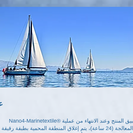
ع
Nano4-Marinetextile® هو منتج تكنولوجيا النانو ذو أساس مائي وهو صديق للبيئة تمامًا. بعد تطبيق المنتج وعند الانتهاء من عملية
المعالجة (24 ساعة)، يتم إغلاق المنطقة المحمية بطبقة رقيقة من SiO2 (ثاني أكسيد السيليكون). سواء كنت ترغب في أن تظ