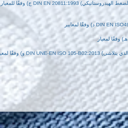
ج) وفقًا للمعيار DIN EN 20811:1993 (تحديد مقاومة اختراق الماء - الاختبار تحت الضغط الهيدروستاتيكي) من قبل معهد Technalia
و) وفقًا لمعيار DIN UNE-EN ISO 105-B02:2013 (اختبار ثبات اللون للضوء الاصطناعي لمصباح قوس الزينون الذي