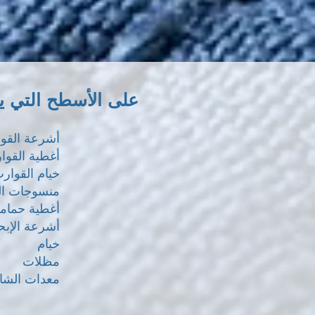
على الأسطح التي ي
أشرعة القو
أغطية القوا
خيام القوار
منسوجات ال
أغطية حماما
أشرعة الإبح
خيام
مظلات
معدات الش