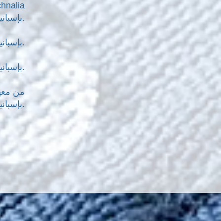
بإسبانيا.
د) وفقًا لمعايير DIN EN ISO4920:2013 (تحديد مقاومة القماش للبلل) من معهد Technalia بإسبانيا.
هـ) وفقًا لمعيار DIN BS 7209:1990 (نفاذية بخار الماء) من معهد Technalia بإسبانيا.
Tecnalia بإسبانيا.