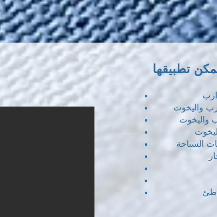
مكن تطبيقها
ارب
رب واليخوت
ب واليخوت
يخوت
ت السباحة
ار
اطئ