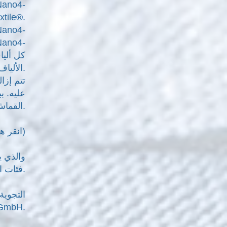
xtile®.
الألياف.
تتم إزا
القماش إلى حالته الأصلية، كما لو لم يتلطخ أبدًا.
تم اعتماد Nano4-Marinetextile®‎: (انقر هنا لرؤية جميع شهاداتنا)
بيئيًا للإنسان وفقًا لمواصفات OEKO-TEX® Standard 100، فئات المنتجات من المستوى الأول إلى الخامس.
المنسوجات) 