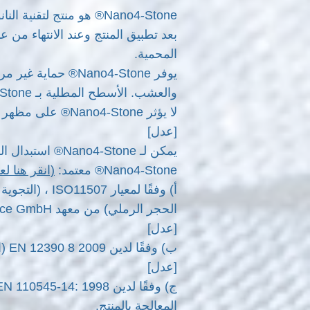
Nano4-Stone® هو منتج لتقنية النانو قائم على الماء وهو صديق للبيئة تمامًا.
المحمية.
يوفر Nano4-Stone
والعشب. الأسطح المطلية بـ Nano4-Stone® شديدة المقاومة للإجهاد. لا تحتوي على أي سيليكون أو مواد كيميائية ضارة أخرى.
لا يؤثر Nano4-Stone® على مظهر السطح أو ملمسه أو تنفسه.
[عدل]
يمكن لـ Nano4-Stone® استبدال الماء في الدهانات المنقولة بالماء.
Nano4-Stone® معتمد:
(انقر هنا 
الحجر الرملي) من معهد Polymer Service GmbH.
[عدل]
ب) وفقًا لدين EN 12390 8 2009 (العمق الملموس لاختراق الماء تحت الضغط) بواسطة APEB
[عدل]
المعالجة بالمنتج.