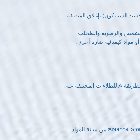
انتهاء من عملية المعالجة (24 ساعة) ، تقوم طبقة رقيقة من SiO2 (ثاني أكسيد السيليكون) بإغلاق المنطقة
وضوء الشمس والرطوبة والطحلب
أ) وفقًا لمعيار ISO11507 ، (التجوية الاصطناعية مع مصابيح الأشعة فوق البنفسجية الفلورية وفقًا للطريقة A للطلاءات المختلفة على
ج) وفقًا لدين EN 110545-14: 1998 (تحديد مقاومة البقع) من معهد Tecnalia في إسبانيا ، يزيد Nano4-Stone® من متانة المواد