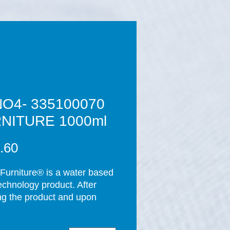
0 NANO4-
NITURE 1000ml
urniture® is a water based 
chnology product. After 
ng the product and upon 
tion of the curing process 
rs), a thin layer of SiO2 