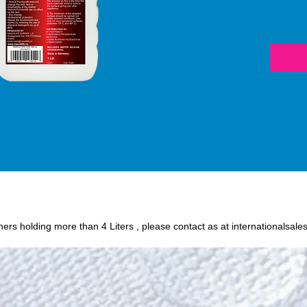
(silico
protect
or oily
fabric 
chance of p
Humidit
wine, c
and oth
easily 
textile
Nano
iners holding more than 4 Liters , please contact as at internationalsale