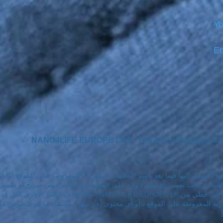
Yo
Em
NANO4LIFE EUROPE LP® -
Ethnarxou Makariou, 1
زة (المشار إليها فيما بعد باسم "العلامات التجارية") المعروضة على الموقع إما
NA® و / أو أطراف ثالثة. لا يجب تفسير أي شيء وارد على الموقع على أنه ترخيص صريح
العلامات التجارية المعروضة على الموقع دون إذن خطي من LIFE EUROPE LP
ارية المعروضة على الموقع ، أو أي محتوى آخر منها ، باستثناء ما هو منصوص 