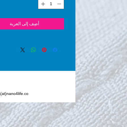
n Dioxide) seals the 
ed area so no foreign liquid 
 substance can penetrate the 
or textile, reducing the 
أضِف إلى العربة
ermanent staining.           
y, water, coffee, ketchup, 
offee, oil, syrup, sauces, 
er hot or cold liquids are 
removed from the fabric or 
 when it’s protected with 
4-Premium Textile®.
s(at)nano4life.co