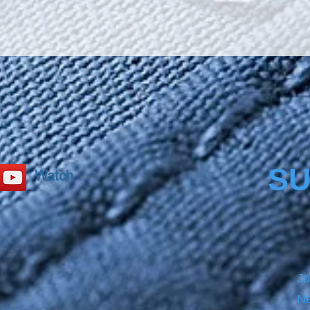
SU
Watch
Jo
Ne