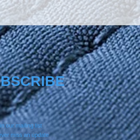
BSCRIBE
in our mailing list
ver miss an update