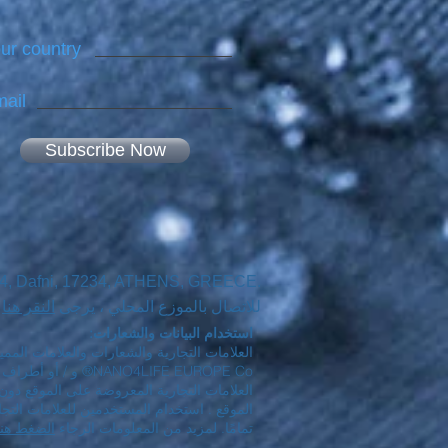
ur country
ail
Subscribe Now
44, Dafni, 17234, ATHENS, GREECE.
للاتصال بالموزع المحلي ، يرجى
النقر هنا
استخدام البيانات والشعارات:
العلامات التجارية والشعارات والعلامات الممي
NO4LIFE EUROPE Co
الموقع . استخدام المستخدمين للعلامات التج
تمامًا. لمزيد من المعلومات الرجاء
الضغط هنا