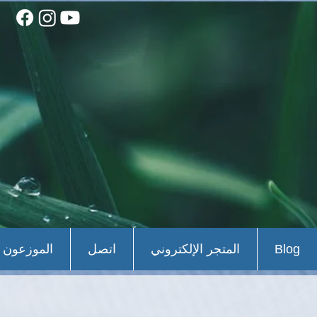
Blog
المتجر الإلكتروني
اتصل
الموزعون