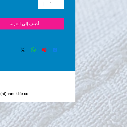
n Dioxide) seals the 
ed area so no foreign liquid 
 substance can penetrate the 
 reducing the chance of 
أضِف إلى العربة
staining.           
y, water, coffee, ketchup, 
offee, oil, syrup, sauces, 
er hot or cold liquids are 
 removed from the stone 
t’s protected with Nano4-
®.
s(at)nano4life.co