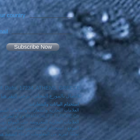
ur country
ail
Subscribe Now
44, Dafni, 17234, ATHENS, GREECE.
للاتصال بالموزع المحلي ، يرجى
النقر هنا
استخدام البيانات والشعارات:
العلامات التجارية والشعارات والعلامات الممي
NO4LIFE EUROPE Co
الموقع . استخدام المستخدمين للعلامات التج
تمامًا. لمزيد من المعلومات الرجاء
الضغط هنا