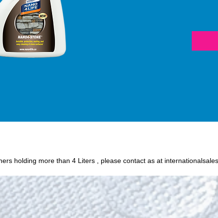
(silico
protect
or oily
stone,
permanent 
Humidit
wine, c
and oth
easily
when i
Stone
iners holding more than 4 Liters , please contact as at internationalsale