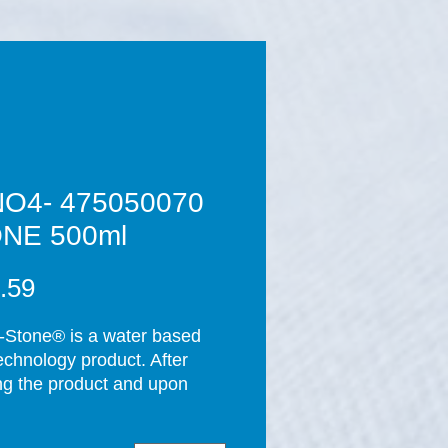
0 NANO4-
NE 500ml
Stone® is a water based 
chnology product. After 
ng the product and upon 
tion of the curing process 
rs), a thin layer of SiO2 