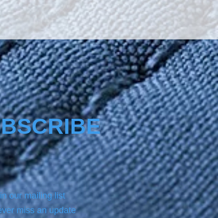
BSCRIBE
in our mailing list
ver miss an update