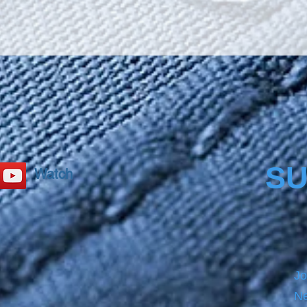
SU
Watch
Jo
Ne