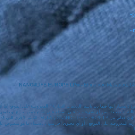
Yo
Em
NANO4LIFE EUROPE LP® -
Ethnarxou Makariou, 1
زة (المشار إليها فيما بعد باسم "العلامات التجارية") المعروضة على الموقع إما
NA® و / أو أطراف ثالثة. لا يجب تفسير أي شيء وارد على الموقع على أنه ترخيص صريح
العلامات التجارية المعروضة على الموقع دون إذن خطي من LIFE EUROPE LP
ارية المعروضة على الموقع ، أو أي محتوى آخر منها ، باستثناء ما هو منصوص 