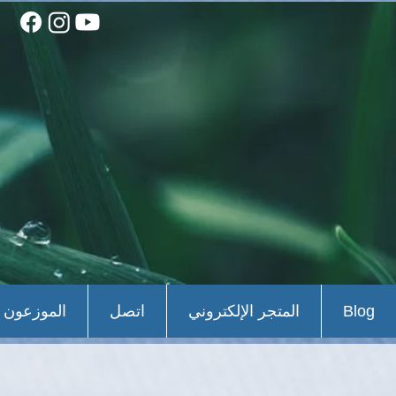
Blog
المتجر الإلكتروني
اتصل
الموزعون