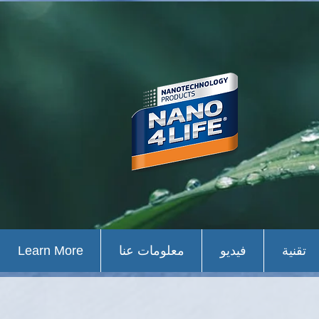
تقنية
فيديو
معلومات عنا
Learn More