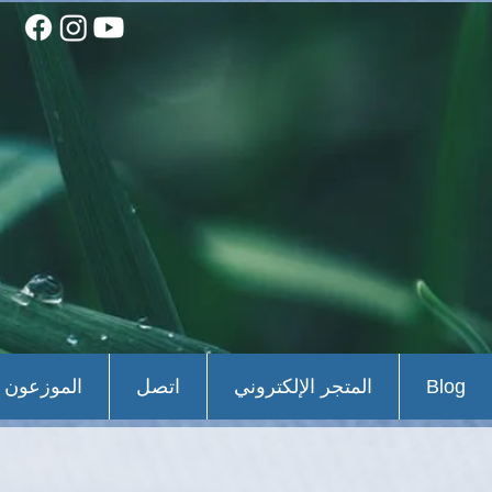
Blog
المتجر الإلكتروني
اتصل
الموزعون